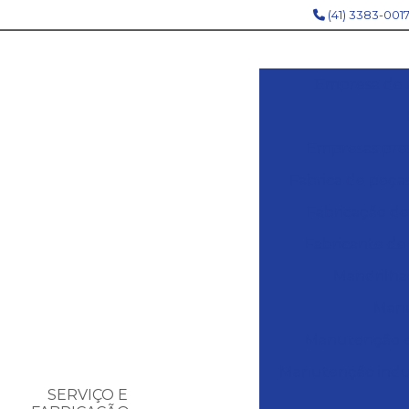
(41) 3383-001
Empresa de 
Empresas pres
Fabrica de peças
Fabricação de 
Fabricante de
Mandrilhad
Manu
Manutenção em
Manutenção indust
SERVIÇO E