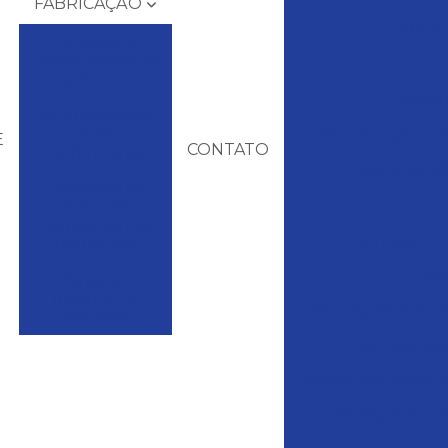
FABRICAÇÃO
Manut
Carcaças e
Balanceamento
de Rotores
Manu
Engrenagens
de Alta
Manutenção e m
E
CONTATO
Performance
Manutenção
Usinagem de
Grandes
Componentes
Montagem e
Industriais
Mo
Usinagem
Interna de
Montagem industr
Mancais
Recuperaçã
Serviço de usinag
Serviços de m