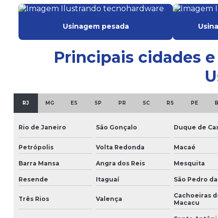
Usinagem pesada
Usina
Principais cidades 
U
RJ
MG
ES
SP
PR
SC
RS
PE
Rio de Janeiro
São Gonçalo
Duque de Cax
Petrópolis
Volta Redonda
Macaé
Barra Mansa
Angra dos Reis
Mesquita
Resende
Itaguaí
São Pedro da
Cachoeiras d
Três Rios
Valença
Macacu