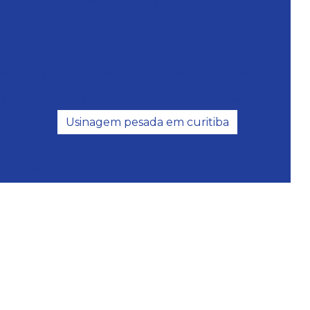
de porte
Usinagem de grande porte em curitiba
em medio porte
Usinagem de peças
s curitiba
Usinagem de peças de grande porte
eças grandes
Usinagem de peças industriais
eças mecanicas
Usinagem de peças pesadas
m pesada
Usinagem pesada em curitiba
tores
Usinagem rosca
Usinagem em torno
rno campo
Usinagem torno mandrilhadora