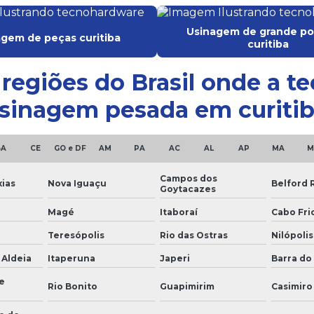
Usinagem de grande po
gem de peças curitiba
curitiba
e regiões do Brasil onde a 
sinagem pesada em curitib
BA
CE
GO e DF
AM
PA
AC
AL
AP
MA
M
Campos dos
ias
Nova Iguaçu
Belford 
Goytacazes
Magé
Itaboraí
Cabo Fri
Teresópolis
Rio das Ostras
Nilópolis
 Aldeia
Itaperuna
Japeri
Barra do 
e
Rio Bonito
Guapimirim
Casimiro