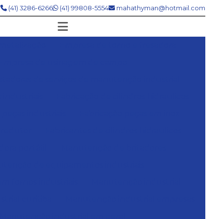
7
(41) 3286-6266
(41) 99808-5554
mahathyman@hotmail.com
metalização
Empresa de torno e fresadora
Empresa de usinagem de campo
tadoras de serviços de manutenção industrial
 industriais
Fabricação de cilindros hidraulicos
peças industriais
Fabricação peças em inox
 redutor
Fabricantes de cilindros hidraulicos
ora portátil
Manutenção de britadores
tenção de equipamentos industriais
 fornos industriais
Manutenção industrial
rial curitiba
Manutenção industrial empresas
Manutenção industrial em geral