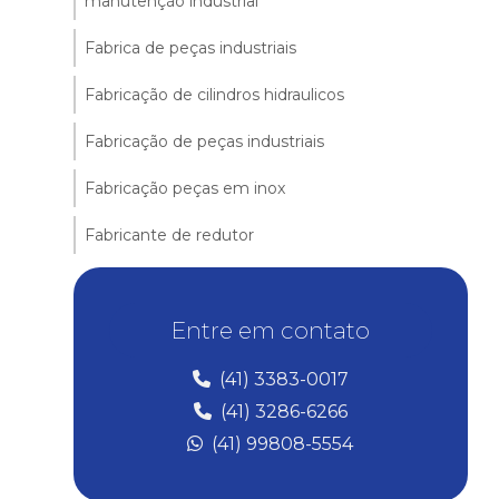
manutenção industrial
Fabrica de peças industriais
Fabricação de cilindros hidraulicos
Fabricação de peças industriais
Fabricação peças em inox
Fabricante de redutor
Fabricantes de cilindros hidraulicos
Entre em contato
Mandrilhadora portátil
Manutenção de britadores
(41) 3383-0017
(41) 3286-6266
Manutenção de equipamentos industriais
(41) 99808-5554
Manutenção em fornos industriais