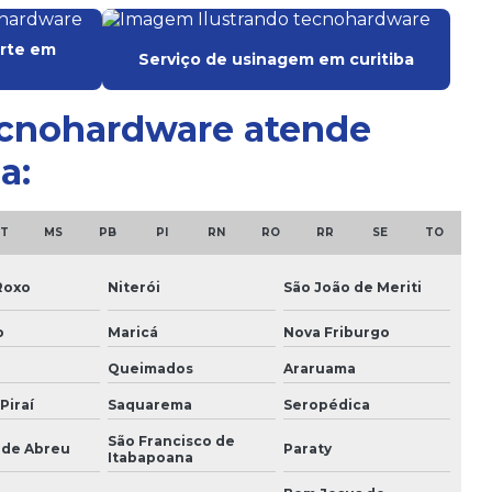
Usinagem em campo
rte em
Serviço de usinagem em curitiba
Usinagem de grande porte
Usinagem de grande porte em curitiba
tecnohardware atende
Usinagem medio porte
a:
Usinagem de peças
T
MS
PB
PI
RN
RO
RR
SE
TO
Usinagem de peças curitiba
Roxo
Niterói
São João de Meriti
Usinagem de peças de grande porte
o
Maricá
Nova Friburgo
Usinagem de peças grandes
Queimados
Araruama
Usinagem de peças industriais
Piraí
Saquarema
Seropédica
Usinagem de peças mecanicas
São Francisco de
 de Abreu
Paraty
Itabapoana
Usinagem de peças pesadas