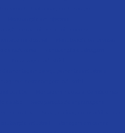
enção industrial usinagem de campo
Manutenção em injetoras
tenção de maquinas e equipamentos
ontagem industrial
Manutenção em prensas
 de redutores
Manutenção e usinagem
Metalização industrial
 desmontagem de equipamentos industriais
ntagem e desmontagem industrial
ial curitiba
Montagem industrial de máquinas
o de eixo
Recuperação de engrenagens
em em curitiba
Serviço usinagem mandrilhadora
anutenção industrial
Usinagem em campo