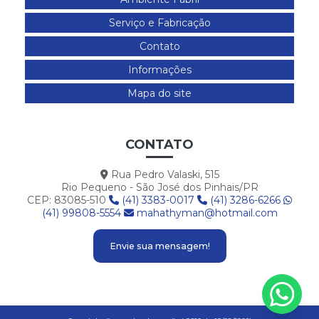
Serviço e Fabricação
Contato
Informações
Mapa do site
CONTATO
Rua Pedro Valaski, 515
Rio Pequeno - São José dos Pinhais/PR
CEP: 83085-510
(41) 3383-0017
(41) 3286-6266
(41) 99808-5554
mahathyman@hotmail.com
Envie sua mensagem!