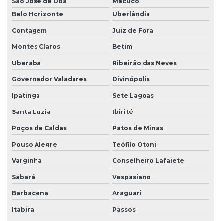
São José de Ubá
Macuco
Belo Horizonte
Uberlândia
Contagem
Juiz de Fora
Montes Claros
Betim
Uberaba
Ribeirão das Neves
Governador Valadares
Divinópolis
Ipatinga
Sete Lagoas
Santa Luzia
Ibirité
Poços de Caldas
Patos de Minas
Pouso Alegre
Teófilo Otoni
Varginha
Conselheiro Lafaiete
Sabará
Vespasiano
Barbacena
Araguari
Itabira
Passos