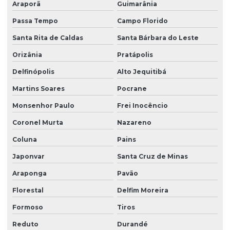
Araporã
Guimarânia
Passa Tempo
Campo Florido
Santa Rita de Caldas
Santa Bárbara do Leste
Orizânia
Pratápolis
Delfinópolis
Alto Jequitibá
Martins Soares
Pocrane
Monsenhor Paulo
Frei Inocêncio
Coronel Murta
Nazareno
Coluna
Pains
Japonvar
Santa Cruz de Minas
Araponga
Pavão
Florestal
Delfim Moreira
Formoso
Tiros
Reduto
Durandé