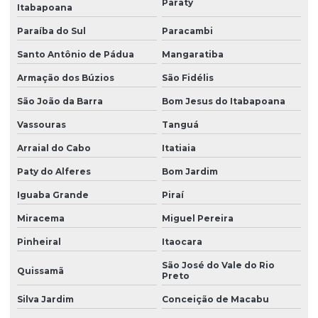
Paraty
Itabapoana
Paraíba do Sul
Paracambi
Santo Antônio de Pádua
Mangaratiba
Armação dos Búzios
São Fidélis
São João da Barra
Bom Jesus do Itabapoana
Vassouras
Tanguá
Arraial do Cabo
Itatiaia
Paty do Alferes
Bom Jardim
Iguaba Grande
Piraí
Miracema
Miguel Pereira
Pinheiral
Itaocara
São José do Vale do Rio
Quissamã
Preto
Silva Jardim
Conceição de Macabu