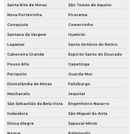
Santa Rita de Minas
São Tomás de Aquino
Nova Porteirinha
Piracema
Conquista
Comercinho
Santana da Vargem
Itumirim
Lagamar
Santo Antônio do Retiro
Cabeceira Grande
Espírito Santo do Dourado
Pouso Alto
Capetinga
Periquito
Guarda-Mor
Divinolândia de Minas
Felisburgo
Machacalis
Jequitaí
São Sebastião da Bela Vista
Engenheiro Navarro
Indaiabira
São Miguel do Anta
Divisa Alegre
Sapucaí-Mirim
Naque
Palmópolis