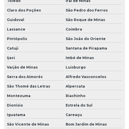
Toledo
Iraí de Minas
Claro dos Poções
São Pedro dos Ferros
Guidoval
São Roque de Minas
Lassance
Coimbra
Pintópolis
São João do Oriente
Catuji
Santana de Pirapama
Ijaci
Imbé de Minas
Varjão de Minas
Luisburgo
Serra dos Aimorés
Alfredo Vasconcelos
São Thomé das Letras
Alpercata
Montezuma
Riachinho
Dionísio
Estrela do Sul
Iguatama
Careaçu
São Vicente de Minas
Bom Jardim de Minas