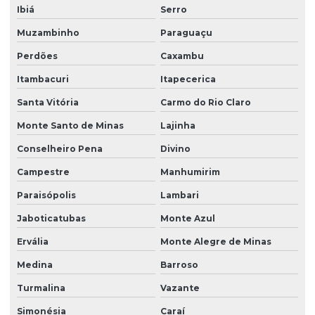
Ibiá
Serro
Muzambinho
Paraguaçu
Perdões
Caxambu
Itambacuri
Itapecerica
Santa Vitória
Carmo do Rio Claro
Monte Santo de Minas
Lajinha
Conselheiro Pena
Divino
Campestre
Manhumirim
Paraisópolis
Lambari
Jaboticatubas
Monte Azul
Ervália
Monte Alegre de Minas
Medina
Barroso
Turmalina
Vazante
Simonésia
Caraí