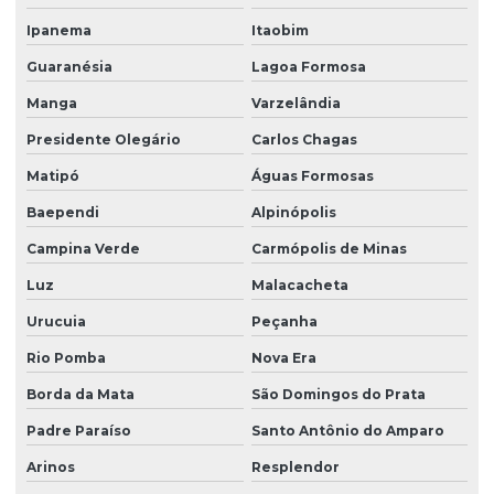
Ipanema
Itaobim
Guaranésia
Lagoa Formosa
Manga
Varzelândia
Presidente Olegário
Carlos Chagas
Matipó
Águas Formosas
Baependi
Alpinópolis
Campina Verde
Carmópolis de Minas
Luz
Malacacheta
Urucuia
Peçanha
Rio Pomba
Nova Era
Borda da Mata
São Domingos do Prata
Padre Paraíso
Santo Antônio do Amparo
Arinos
Resplendor