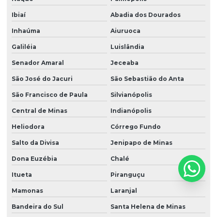
Ibiaí
Abadia dos Dourados
Inhaúma
Aiuruoca
Galiléia
Luislândia
Senador Amaral
Jeceaba
São José do Jacuri
São Sebastião do Anta
São Francisco de Paula
Silvianópolis
Central de Minas
Indianópolis
Heliodora
Córrego Fundo
Salto da Divisa
Jenipapo de Minas
Dona Euzébia
Chalé
Itueta
Piranguçu
Mamonas
Laranjal
Bandeira do Sul
Santa Helena de Minas