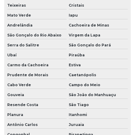
Teixeiras
Cristais
Mato Verde
Iapu
Andrelândia
Cachoeira de Minas
São Gonçalo do Rio Abaixo
Virgem da Lapa
Serra do Salitre
São Gonçalo do Pará
Ubaí
Piraúba
Carmo da Cachoeira
Estiva
Prudente de Morais
Caetanópolis
Cabo Verde
Campo do Meio
Gouveia
São João do Manhuaçu
Resende Costa
São Tiago
Planura
Itanhomi
Antônio Carlos
Juruaia
Congonhal
Pirapetinga