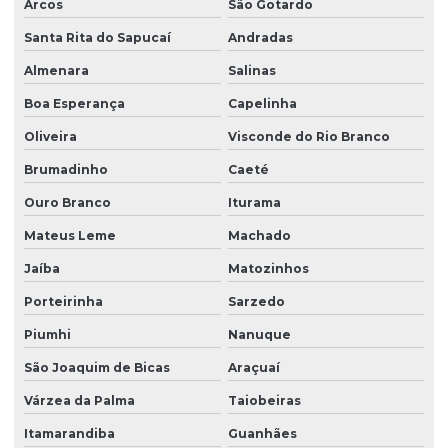
Arcos
São Gotardo
Santa Rita do Sapucaí
Andradas
Almenara
Salinas
Boa Esperança
Capelinha
Oliveira
Visconde do Rio Branco
Brumadinho
Caeté
Ouro Branco
Iturama
Mateus Leme
Machado
Jaíba
Matozinhos
Porteirinha
Sarzedo
Piumhi
Nanuque
São Joaquim de Bicas
Araçuaí
Várzea da Palma
Taiobeiras
Itamarandiba
Guanhães