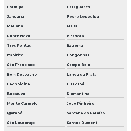
Formiga
Cataguases
Januária
Pedro Leopoldo
Mariana
Frutal
Ponte Nova
Pirapora
Três Pontas
Extrema
Itabirito
Congonhas
São Francisco
Campo Belo
Bom Despacho
Lagoa da Prata
Leopoldina
Guaxupé
Bocaiuva
Diamantina
Monte Carmelo
João Pinheiro
Igarapé
Santana do Paraíso
São Lourenço
Santos Dumont