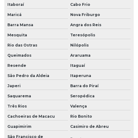
Itaboraí
Cabo Frio
Usinagem de peças de grande porte
Maricá
Nova Friburgo
Usinagem de peças grandes
Barra Mansa
Angra dos Reis
Usinagem de peças industriais
Mesquita
Teresópolis
Usinagem de peças mecanicas
Rio das Ostras
Nilópolis
Usinagem de peças pesadas
Queimados
Araruama
Usinagem pesada
Resende
Itaguaí
São Pedro da Aldeia
Itaperuna
Usinagem pesada em curitiba
Japeri
Barra do Piraí
Usinagem redutores
Saquarema
Seropédica
Usinagem rosca
Três Rios
Valença
Usinagem em torno
Cachoeiras de Macacu
Rio Bonito
Usinagem torno campo
Guapimirim
Casimiro de Abreu
Usinagem torno mandrilhadora
São Francisco de