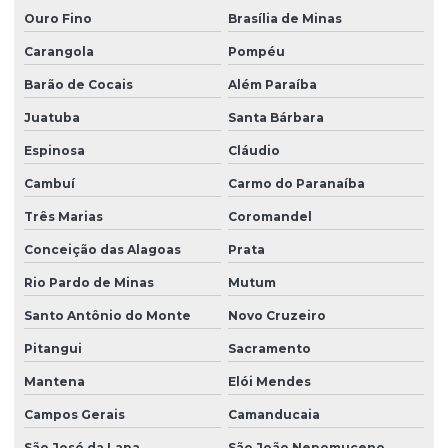
Ouro Fino
Brasília de Minas
Carangola
Pompéu
Barão de Cocais
Além Paraíba
Juatuba
Santa Bárbara
Espinosa
Cláudio
Cambuí
Carmo do Paranaíba
Três Marias
Coromandel
Conceição das Alagoas
Prata
Rio Pardo de Minas
Mutum
Santo Antônio do Monte
Novo Cruzeiro
Pitangui
Sacramento
Mantena
Elói Mendes
Campos Gerais
Camanducaia
São José da Lapa
São João Nepomuceno