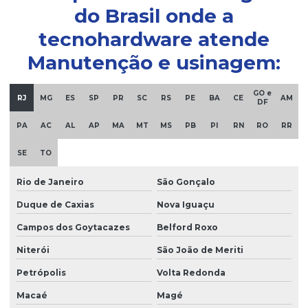
Montagem industrial curitiba
do Brasil onde a
Montagem industrial de máquinas
tecnohardware atende
Manutenção e usinagem:
Recuperação de eixo
Recuperação de engrenagens
GO e
RJ
MG
ES
SP
PR
SC
RS
PE
BA
CE
AM
DF
Serviço de usinagem em curitiba
PA
AC
AL
AP
MA
MT
MS
PB
PI
RN
RO
RR
Serviço usinagem mandrilhadora
SE
TO
Serviços de manutenção industrial
Usinagem em campo
Rio de Janeiro
São Gonçalo
Duque de Caxias
Nova Iguaçu
Usinagem de grande porte
Campos dos Goytacazes
Belford Roxo
Usinagem de grande porte em curitiba
Niterói
São João de Meriti
Usinagem medio porte
Petrópolis
Volta Redonda
Usinagem de peças
Macaé
Magé
Usinagem de peças curitiba