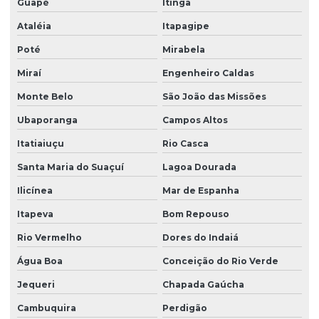
Guapé
Itinga
Ataléia
Itapagipe
Poté
Mirabela
Miraí
Engenheiro Caldas
Monte Belo
São João das Missões
Ubaporanga
Campos Altos
Itatiaiuçu
Rio Casca
Santa Maria do Suaçuí
Lagoa Dourada
Ilicínea
Mar de Espanha
Itapeva
Bom Repouso
Rio Vermelho
Dores do Indaiá
Água Boa
Conceição do Rio Verde
Jequeri
Chapada Gaúcha
Cambuquira
Perdigão