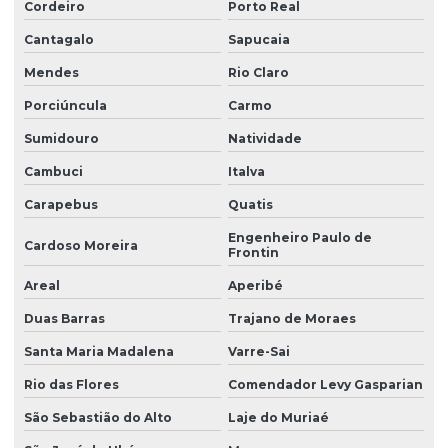
Cordeiro
Porto Real
Cantagalo
Sapucaia
Mendes
Rio Claro
Porciúncula
Carmo
Sumidouro
Natividade
Cambuci
Italva
Carapebus
Quatis
Engenheiro Paulo de
Cardoso Moreira
Frontin
Areal
Aperibé
Duas Barras
Trajano de Moraes
Santa Maria Madalena
Varre-Sai
Rio das Flores
Comendador Levy Gasparian
São Sebastião do Alto
Laje do Muriaé